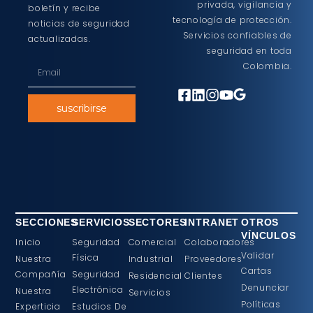
privada, vigilancia y
boletín y recibe
tecnología de protección.
noticias de seguridad
Servicios confiables de
actualizadas.
seguridad en toda
Colombia.
suscribirse
SECCIONES
SERVICIOS
SECTORES
INTRANET
OTROS
VÍNCULOS
Inicio
Seguridad
Comercial
Colaboradores
Validar
Física
Nuestra
Industrial
Proveedores
Cartas
Compañía
Seguridad
Residencial
Clientes
Denunciar
Electrónica
Nuestra
Servicios
Políticas
Experticia
Estudios De