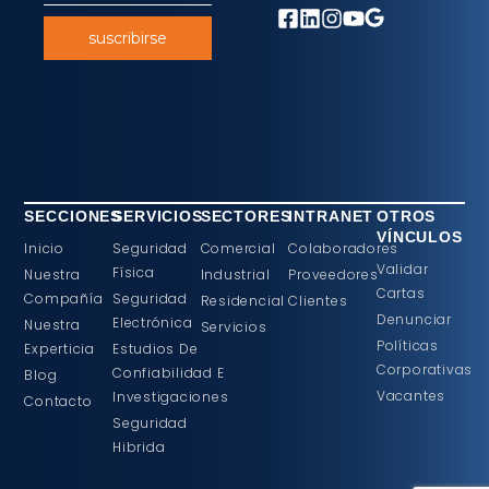
suscribirse
SECCIONES
SERVICIOS
SECTORES
INTRANET
OTROS
VÍNCULOS
Inicio
Seguridad
Comercial
Colaboradores
Validar
Física
Nuestra
Industrial
Proveedores
Cartas
Compañía
Seguridad
Residencial
Clientes
Denunciar
Electrónica
Nuestra
Servicios
Políticas
Experticia
Estudios De
Corporativas
Confiabilidad E
Blog
Vacantes
Investigaciones
Contacto
Seguridad
Hibrida