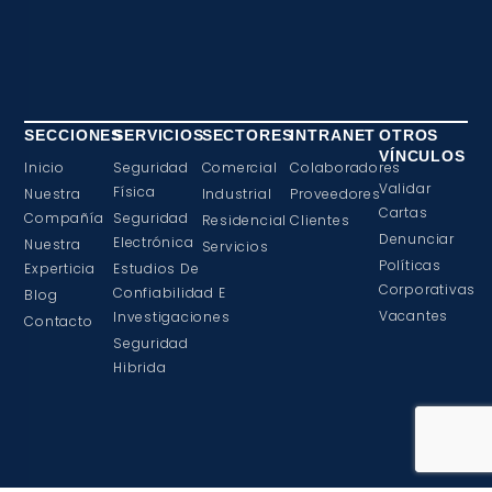
SECCIONES
SERVICIOS
SECTORES
INTRANET
OTROS
VÍNCULOS
Inicio
Seguridad
Comercial
Colaboradores
Validar
Física
Nuestra
Industrial
Proveedores
Cartas
Compañía
Seguridad
Residencial
Clientes
Denunciar
Electrónica
Nuestra
Servicios
Políticas
Experticia
Estudios De
Corporativas
Confiabilidad E
Blog
Vacantes
Investigaciones
Contacto
Seguridad
Hibrida