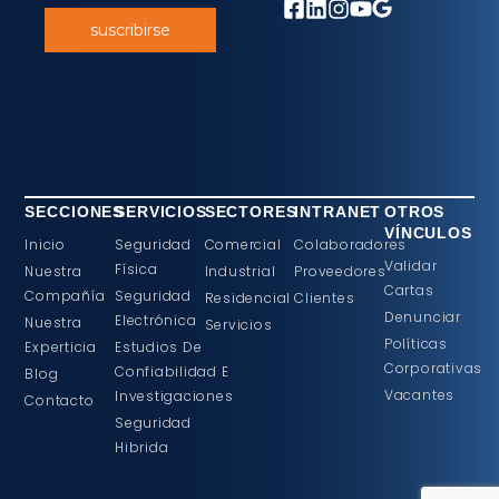
suscribirse
SECCIONES
SERVICIOS
SECTORES
INTRANET
OTROS
VÍNCULOS
Inicio
Seguridad
Comercial
Colaboradores
Validar
Física
Nuestra
Industrial
Proveedores
Cartas
Compañía
Seguridad
Residencial
Clientes
Denunciar
Electrónica
Nuestra
Servicios
Políticas
Experticia
Estudios De
Corporativas
Confiabilidad E
Blog
Vacantes
Investigaciones
Contacto
Seguridad
Hibrida