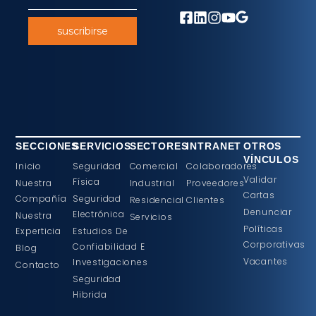
suscribirse
SECCIONES
SERVICIOS
SECTORES
INTRANET
OTROS
VÍNCULOS
Inicio
Seguridad
Comercial
Colaboradores
Validar
Física
Nuestra
Industrial
Proveedores
Cartas
Compañía
Seguridad
Residencial
Clientes
Denunciar
Electrónica
Nuestra
Servicios
Políticas
Experticia
Estudios De
Corporativas
Confiabilidad E
Blog
Vacantes
Investigaciones
Contacto
Seguridad
Hibrida