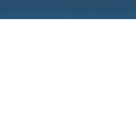
E
N
E