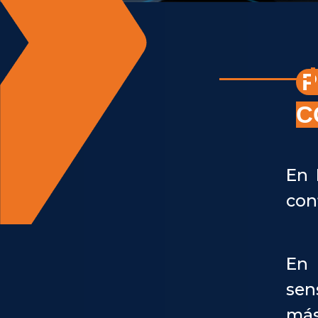
P
C
En 
con
En 
sen
más