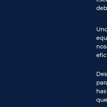
deb
Uno
equ
nos
efi
Des
par
has
que