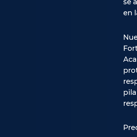
se 
en 
Nue
For
Aca
pro
res
pil
res
Pre