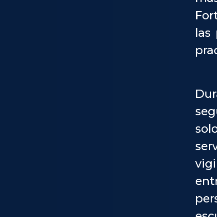
For
las
pra
Dur
seg
sol
ser
vig
ent
per
esc