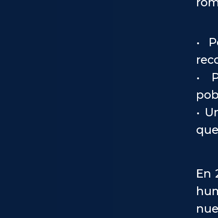
rom
• P
rec
• P
pob
• U
que
En 
hum
nue