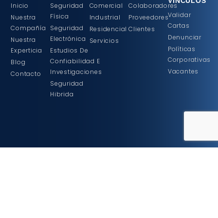
VÍNCULOS
Inicio
Seguridad
Comercial
Colaboradores
Validar
Física
Nuestra
Industrial
Proveedores
Cartas
Compañía
Seguridad
Residencial
Clientes
Denunciar
Electrónica
Nuestra
Servicios
Políticas
Experticia
Estudios De
Corporativas
Confiabilidad E
Blog
Vacantes
Investigaciones
Contacto
Seguridad
Hibrida