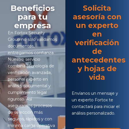
Beneficios
Solicita
para tu
asesoría con
empresa
un experto
en
En Fortox Security
Group no solo validamos
verificación
documentos,
de
entregamos confianza.
antecedentes
Nuestro servicio
combina tecnología de
y hojas de
verificación avanzada,
vida
personal experto en
análisis documental y
cumplimiento legal
Envíanos un mensaje y
riguroso. Así
un experto Fortox te
aseguramos procesos
contactará para iniciar el
de selección más
análisis personalizado.
seguros, rápidos y con
mínima carga operativa