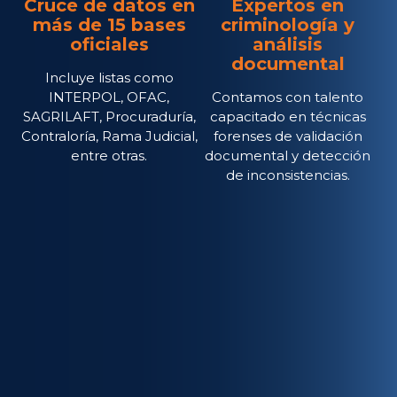
Cruce de datos en
Expertos en
más de 15 bases
criminología y
oficiales
análisis
documental
Incluye listas como
INTERPOL, OFAC,
Contamos con talento
SAGRILAFT, Procuraduría,
capacitado en técnicas
Contraloría, Rama Judicial,
forenses de validación
entre otras.
documental y detección
de inconsistencias.