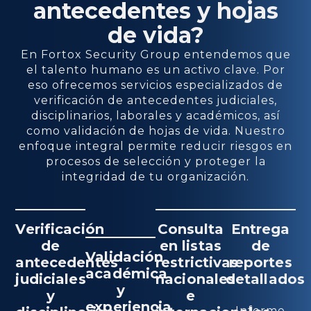
antecedentes y hojas
de vida?
En Fortox Security Group entendemos que
el talento humano es un activo clave. Por
eso ofrecemos servicios especializados de
verificación de antecedentes judiciales,
disciplinarios, laborales y académicos, así
como validación de hojas de vida. Nuestro
enfoque integral permite reducir riesgos en
procesos de selección y proteger la
integridad de tu organización.
Verificación
Consulta
Entrega
de
en listas
de
Validación
antecedentes
restrictivas
reportes
académica
judiciales
nacionales
detallados
y
y
e
experiencia
Informe