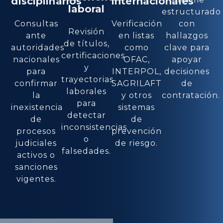
disciplinarios
internacionales
laboral
estructurado
Consultas
Verificación
con
Revisión
ante
en listas
hallazgos
de títulos,
autoridades
como
clave para
certificaciones
nacionales
OFAC,
apoyar
y
para
INTERPOL,
decisiones
trayectorias
confirmar
SAGRILAFT
de
laborales
la
y otros
contratación.
para
inexistencia
sistemas
detectar
de
de
inconsistencias
procesos
prevención
o
judiciales
de riesgo.
falsedades.
activos o
sanciones
vigentes.