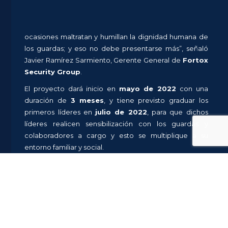
ocasiones maltratan y humillan la dignidad humana de
los guardas; y eso no debe presentarse más”, señaló
Javier Ramírez Sarmiento, Gerente General de
Fortox
Security Group
.
El proyecto dará inicio en
mayo de 2022
con una
duración de
3 meses
, y tiene previsto graduar los
primeros líderes en
julio de 2022
, para que dichos
líderes realicen sensibilización con los guardas y
colaboradores a cargo y esto se multiplique a su
entorno familiar y social.
Para dar continuidad a las actividades ejecutadas en
años anteriores,
Fortox S.A.
retoma este 2022 la
alianza con la Consejería Presidencial para los DDHH
en convenio con la Universidad del Rosario, en busca
de fortalecer el componente de DD.HH. hacia clientes,
proveedores y aliados, capacitando y fomentando los