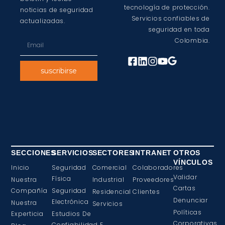
tecnología de protección.
noticias de seguridad
Servicios confiables de
actualizadas.
seguridad en toda
Colombia.
suscribirse
SECCIONES
SERVICIOS
SECTORES
INTRANET
OTROS
VÍNCULOS
Inicio
Seguridad
Comercial
Colaboradores
Validar
Física
Nuestra
Industrial
Proveedores
Cartas
Compañía
Seguridad
Residencial
Clientes
Denunciar
Electrónica
Nuestra
Servicios
Políticas
Experticia
Estudios De
Corporativas
Confiabilidad E