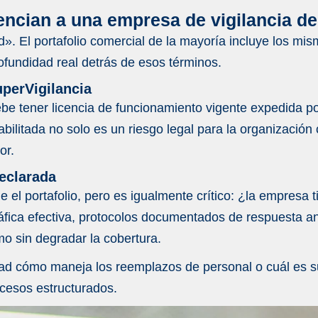
ar una propuesta de empresa de vigilancia?
encian a una empresa de vigilancia de
. El portafolio comercial de la mayoría incluye los mism
ías, beneficios y por qué es la primera inversión en seguri
rofundidad real detrás de esos términos.
es: qué cambia el 20 de julio y cómo prepararse
uperVigilancia
ebe tener licencia de funcionamiento vigente expedida por
eguridad integrada en empresas colombianas
ilitada no solo es un riesgo legal para la organizació
or.
eclarada
sde el portafolio, pero es igualmente crítico: ¿la empresa
áfica efectiva, protocolos documentados de respuesta ant
o sin degradar la cobertura.
d cómo maneja los reemplazos de personal o cuál es su 
ocesos estructurados.