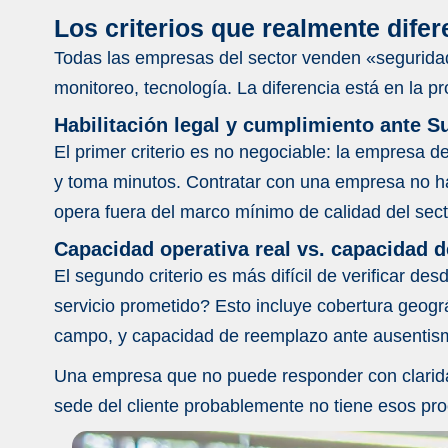
¿Cuáles son las señales de alerta al evalu
Los criterios que realmente difer
Otras publicaciones
Todas las empresas del sector venden «seguridad»
Control de accesos para empresas: tecnolog
monitoreo, tecnología. La diferencia está en la p
Seguridad empresarial en festivos nacional
Habilitación legal y cumplimiento ante S
El primer criterio es no negociable: la empresa d
Cómo prevenir pérdidas operativas con s
y toma minutos. Contratar con una empresa no hab
opera fuera del marco mínimo de calidad del sect
Capacidad operativa real vs. capacidad d
El segundo criterio es más difícil de verificar de
servicio prometido? Esto incluye cobertura geogr
campo, y capacidad de reemplazo ante ausentism
Una empresa que no puede responder con clarida
sede del cliente probablemente no tiene esos pr