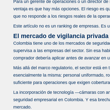
Para un gerente de operaciones o un director de
Monitoreo electrónico y analítica
ventaja es que hay más opciones. El riesgo es qu
Estudios de confiabilidad
que no responde a los riesgos reales de la opera
Cómo evaluar propuestas de empresas de vigi
Este artículo no es un ranking de empresas. Es un
Por qué el enfoque sectorial importa al contra
El mercado de vigilancia privad
Conclusión
Colombia tiene uno de los mercados de seguridad 
FAQ (Empresas de vigilancia en Colombia)
supervisa a las empresas del sector. Sin esa habi
¿Cómo puedo verificar que una empresa de
comprador debería aplicar antes de avanzar en u
¿Qué diferencia a una empresa de vigilanc
Más allá del marco regulatorio, el sector está en
esencialmente la misma: personal uniformado, ron
¿Qué es la seguridad híbrida y qué empre
suficiente para operaciones que exigen cobertura
¿Qué servicios debe incluir un proveedor
La incorporación de tecnología —cámaras con anal
¿Cómo sé si una empresa de vigilancia tie
seguridad empresarial en Colombia. Y esa brecha
¿Por qué el enfoque sectorial importa al 
mercado.