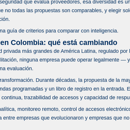
 seguridad que evalúa proveedores, esa diversidad es un
e no todas las propuestas son comparables, y elegir solo
ción.
lancia en Colombia
a guía de criterios para comparar con inteligencia.
tar seguridad
a en Colombia: qué está cambiando
privada más grandes de América Latina, regulado por la
litación, ninguna empresa puede operar legalmente — y ver
 vigilancia en Colombia está legalmente habilitada?
na evaluación.
ia tradicional de una con tecnología integrada?
 transformación. Durante décadas, la propuesta de la ma
das programadas y un libro de registro en la entrada. 
sas la ofrecen en Colombia?
 continua, trazabilidad de accesos y capacidad de respue
 de seguridad empresarial completo?
ítica, monitoreo remoto, control de accesos electrónico
ne experiencia real en mi sector?
 entre empresas que evolucionaron y empresas que no e
contratar una empresa de vigilancia?