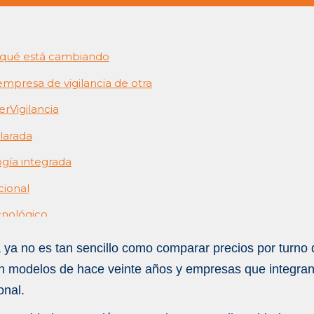
: qué está cambiando
empresa de vigilancia de otra
rVigilancia
larada
ogía integrada
cional
nológico
rcado
ya no es tan sencillo como comparar precios por turno d
eguridad empresarial completo
 modelos de hace veinte años y empresas que integran 
onal.