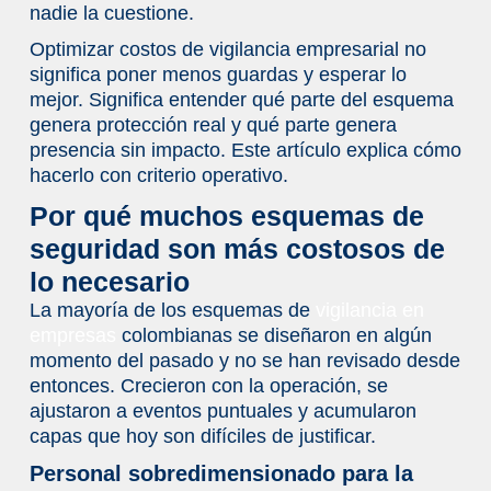
factura de vigilancia
nadie la cuestione.
Lo que debe revisar antes de ajustar su
Optimizar costos de vigilancia empresarial no
presupuesto de seguridad
significa poner menos guardas y esperar lo
Conclusión
mejor. Significa entender qué parte del esquema
genera protección real y qué parte genera
FAQ (Optimizar costos de vigilancia)
presencia sin impacto. Este artículo explica cómo
¿Es posible reducir costos de vigilancia
hacerlo con criterio operativo.
sin comprometer la seguridad?
Por qué muchos esquemas de
¿Qué es más rentable: un guarda de
seguridad son más costosos de
seguridad o un sistema de monitoreo
remoto?
lo necesario
¿Las falsas alarmas tienen un costo real
La mayoría de los esquemas de
vigilancia en
para la empresa?
empresas
colombianas se diseñaron en algún
momento del pasado y no se han revisado desde
¿Cómo sé si mi esquema de seguridad
entonces. Crecieron con la operación, se
actual es ineficiente?
ajustaron a eventos puntuales y acumularon
¿Qué es la seguridad híbrida y por qué
capas que hoy son difíciles de justificar.
puede reducir costos?
Personal sobredimensionado para la
¿Cómo presento el análisis de costo-