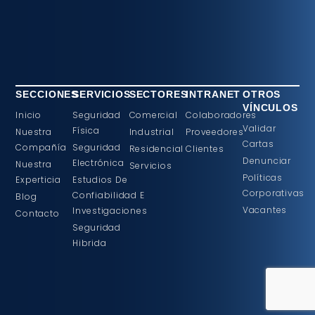
SECCIONES
SERVICIOS
SECTORES
INTRANET
OTROS
VÍNCULOS
Inicio
Seguridad
Comercial
Colaboradores
Validar
Física
Nuestra
Industrial
Proveedores
Cartas
Compañía
Seguridad
Residencial
Clientes
Denunciar
Electrónica
Nuestra
Servicios
Políticas
Experticia
Estudios De
Corporativas
Confiabilidad E
Blog
Vacantes
Investigaciones
Contacto
Seguridad
Hibrida