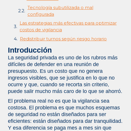
Tecnología subutilizada o mal
configurada
Las estrategias más efectivas para optimizar
costos de vigilancia
Redistribuir turnos según riesgo horario
Automatizar con monitoreo remoto y
Introducción
analítica
La seguridad privada es uno de los rubros más
Reducir falsas alarmas como fuente de
difíciles de defender en una reunión de
costo oculto
presupuesto. Es un costo que no genera
ingresos visibles, que se justifica en lo que no
Seguridad híbrida: más cobertura con
ocurre y que, cuando se recorta sin criterio,
menor costo por evento
puede salir mucho más caro de lo que se ahorró.
Cómo justificar la inversión en seguridad
El problema real no es que la vigilancia sea
ante la gerencia
costosa. El problema es que muchos esquemas
Del gasto al indicador: cómo medir el
de seguridad no están diseñados para ser
ROI en seguridad
eficientes: están diseñados para dar tranquilidad.
Los costos que no aparecen en la
Y esa diferencia se paga mes a mes sin que