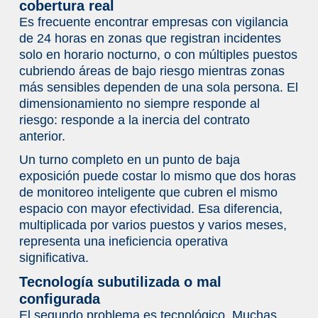
cobertura real
beneficio de seguridad ante la
Es frecuente encontrar empresas con vigilancia
gerencia?
de 24 horas en zonas que registran incidentes
¿Con qué frecuencia debe revisarse el
solo en horario nocturno, o con múltiples puestos
esquema de seguridad de una
cubriendo áreas de bajo riesgo mientras zonas
empresa?
más sensibles dependen de una sola persona. El
dimensionamiento no siempre responde al
Otras publicaciones
riesgo: responde a la inercia del contrato
Control de accesos para empresas:
anterior.
tecnologías, beneficios y por qué es la
primera inversión en seguridad
Un turno completo en un punto de baja
electrónica
exposición puede costar lo mismo que dos horas
de monitoreo inteligente que cubren el mismo
Seguridad empresarial en festivos
espacio con mayor efectividad. Esa diferencia,
nacionales: qué cambia el 20 de julio y
multiplicada por varios puestos y varios meses,
cómo prepararse
representa una ineficiencia operativa
Cómo prevenir pérdidas operativas con
significativa.
seguridad integrada en empresas
Tecnología subutilizada o mal
colombianas
configurada
El segundo problema es tecnológico. Muchas