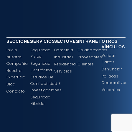
SECCIONES
SERVICIOS
SECTORES
INTRANET
OTROS
VÍNCULOS
Inicio
Seguridad
Comercial
Colaboradores
Validar
Física
Nuestra
Industrial
Proveedores
Cartas
Compañía
Seguridad
Residencial
Clientes
Denunciar
Electrónica
Nuestra
Servicios
Políticas
Experticia
Estudios De
Corporativas
Confiabilidad E
Blog
Vacantes
Investigaciones
Contacto
Seguridad
Hibrida