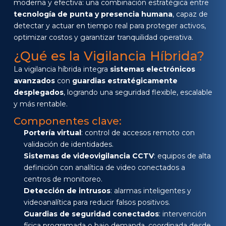
moderna y efectiva: una combinación estratégica entre
¿Qué pasa si falla el internet?
tecnología de punta y presencia humana
, capaz de
¿Cuál es el ROI esperado?
detectar y actuar en tiempo real para proteger activos,
optimizar costos y garantizar tranquilidad operativa.
¿Qué es la Vigilancia Híbrida?
La vigilancia híbrida integra
sistemas electrónicos
avanzados
con
guardias estratégicamente
desplegados
, logrando una seguridad flexible, escalable
y más rentable.
Componentes clave:
Portería virtual
: control de accesos remoto con
validación de identidades.
Sistemas de videovigilancia CCTV
: equipos de alta
definición con analítica de video conectados a
centros de monitoreo.
Detección de intrusos
: alarmas inteligentes y
videoanalítica para reducir falsos positivos.
Guardias de seguridad conectados
: intervención
física programada o bajo demanda, coordinada desde