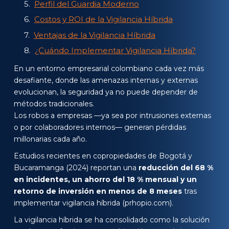
Perfil del Guardia Moderno
Costos y ROI de la Vigilancia Híbrida
Ventajas de la Vigilancia Híbrida
¿Cuándo Implementar Vigilancia Híbrida?
Recomendaciones para Contratar el
En un entorno empresarial colombiano cada vez más
Servicio
desafiante, donde las amenazas internas y externas
evolucionan, la seguridad ya no puede depender de
Conclusiones
métodos tradicionales.
Preguntas Frecuentes
Los robos a empresas —ya sea por intrusiones externas
¿Puedo mantener mis cámaras
o por colaboradores internos— generan pérdidas
actuales?
millonarias cada año.
¿Es posible aplicar vigilancia híbrida solo
Estudios recientes en copropiedades de Bogotá y
en horarios críticos?
Bucaramanga (2024) reportan una
reducción del 68 %
¿Es aplicable en espacios pequeños?
en incidentes, un ahorro del 18 % mensual y un
retorno de inversión en menos de 8 meses
tras
¿Qué tan rápido se implementa?
implementar vigilancia híbrida (prhopio.com).
¿Qué tipo de empresas se benefician
La vigilancia híbrida se ha consolidado como la solución
más?