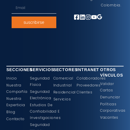
Colombia.
suscribirse
SECCIONES
SERVICIOS
SECTORES
INTRANET
OTROS
VÍNCULOS
Inicio
Seguridad
Comercial
Colaboradores
Validar
Física
Nuestra
Industrial
Proveedores
Cartas
Compañía
Seguridad
Residencial
Clientes
Denunciar
Electrónica
Nuestra
Servicios
Políticas
Experticia
Estudios De
Corporativas
Confiabilidad E
Blog
Vacantes
Investigaciones
Contacto
Seguridad