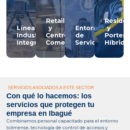
pérdidas
y
inteligente
edificios
para
bodegas
para
corporativos
retail y
en el
conjuntos
y obras
Retail
Residen
centros
corredor
residenciales
en la
Línea
y
Entornos
y
comerciales
logístico
en
capital
Industrial
Centros
de
Porterí
en
central
Ibagué.
tolimense.
Ibagué.
Integral
Comerciales
Servicios
Híbrida
del
Ver
Ver
Tolima.
Ver
Linea De
Linea De
Linea De
Negocio
Negocio
Negocio
Ver
Linea De
Negocio
SERVICIOS ASOCIADOS A ESTE SECTOR
Con qué lo hacemos: los
servicios que protegen tu
empresa en Ibagué
Combinamos personal capacitado para el entorno
tolimense, tecnología de control de accesos y