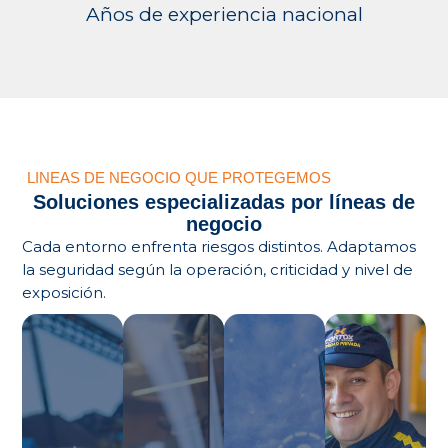
Años de experiencia nacional
LINEAS DE NEGOCIO QUE PROTEGEMOS
Soluciones especializadas por líneas de
negocio
Cada entorno enfrenta riesgos distintos. Adaptamos
la seguridad según la operación, criticidad y nivel de
Agroindustria
exposición.
Seguridad
y
Servicios
Portería
Retail
Logística
en
Híbrida
Ibagué
Tolima
Ibagué
Ibagué
Prevención
Agroindustria,
Portería
Clínicas,
de
arroceras
virtual e
hoteles,