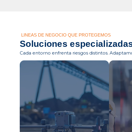
LINEAS DE NEGOCIO QUE PROTEGEMOS
Soluciones especializadas
Cada entorno enfrenta riesgos distintos. Adaptamos
Agroindustria
Seg
Nariño
Pa
Contr
Empresas agroindustriales y del
retai
sector productivo en Pasto y el