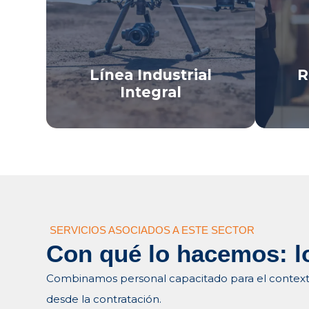
en Pa
norte de Nariño.
Ver Linea De Negocio
Ve
Línea Industrial
R
Integral
SERVICIOS ASOCIADOS A ESTE SECTOR
Con qué lo hacemos: l
Combinamos personal capacitado para el contexto d
desde la contratación.