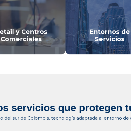
sto.
capital nariñense.
r Linea De Negocio
Ver Linea De Negoci
etail y Centros
Entornos de
Comerciales
Servicios
os servicios que protegen 
el sur de Colombia, tecnología adaptada al entorno de altu