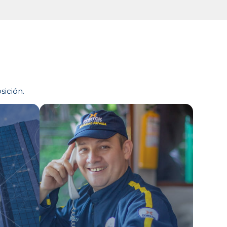
sición.
Portería Híbrida
Pasto
Portería virtual e inteligente
idades
para conjuntos residenciales
la