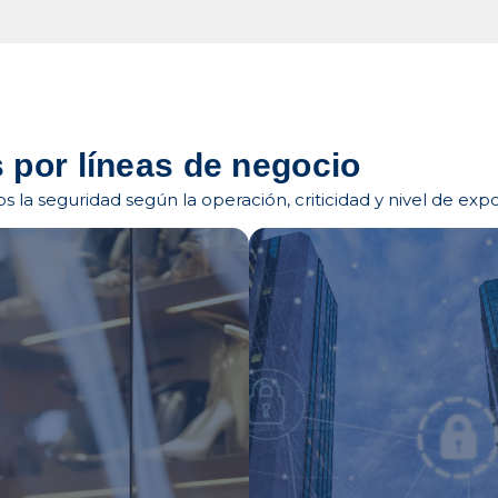
 por líneas de negocio
 la seguridad según la operación, criticidad y nivel de expo
uridad Retail
Servicios en
sto
Pasto
ol de pérdidas para
Clínicas, hoteles, univers
l y centros comerciales
y edificios corporativos en 