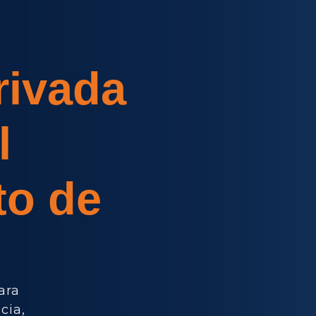
rivada
l
to de
ara
cia,